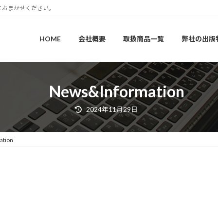
におまかせください。
HOME
会社概要
取扱商品一覧
弊社の出版
News&Information
最
2024年11月29日
終
更
新
日
tion
時
: