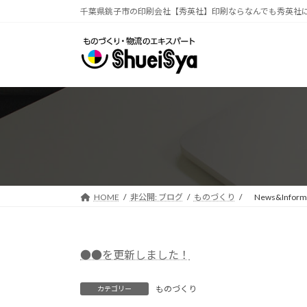
コ
ナ
千葉県銚子市の印刷会社【秀英社】印刷ならなんでも秀英社
ン
ビ
テ
ゲ
ン
ー
ツ
シ
へ
ョ
ス
ン
キ
に
ッ
移
プ
動
HOME
非公開: ブログ
ものづくり
News&Informa
●●を更新しました！
ものづくり
カテゴリー